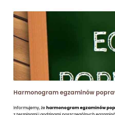
Harmonogram egzaminów popr
Informujemy, że
harmonogram egzaminów popra
z terminami i godzinami poszczególnych egzamin