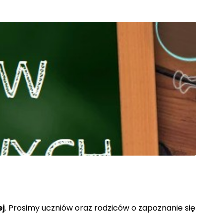
ej
. Prosimy uczniów oraz rodziców o zapoznanie się