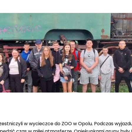
uczestniczyli w wycieczce do ZOO w Opolu. Podczas wyjazd
ędzić czas w miłej atmosferze. Opiekunkami grupy były P