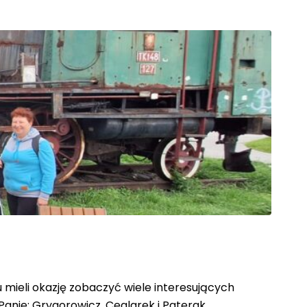
u mieli okazję zobaczyć wiele interesujących
anie: Grygorowicz, Ceglarek i Paterak.