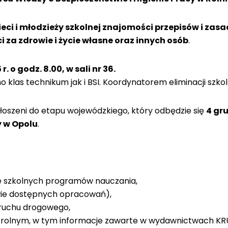
ci i młodzieży szkolnej znajomości przepisów i zasa
za zdrowie i życie własne oraz innych osób
.
. o godz. 8.00, w sali nr 36.
klas technikum jak i BSI. Koordynatorem eliminacji szkol
zgłoszeni do etapu wojewódzkiego, który odbędzie się
4 gru
 w Opolu
.
ze szkolnych programów nauczania,
wie dostępnych opracowań),
 ruchu drogowego,
 rolnym, w tym informacje zawarte w wydawnictwach KRUS