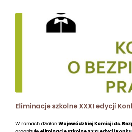
Eliminacje szkolne XXXI edycji Kon
W ramach działań
Wojewódzkiej Komisji ds. Bez
organizuje
eliminacje szkolne XXXI edycji Konku