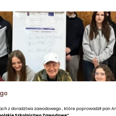
ego
atach z doradztwa zawodowego , które poprowadził pan And
polskie Szkolnictwo Zawodowe”
.